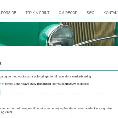
FORSIDE
TRYK & PRINT
OM DECOR
SØG
KONTAK
rgin-left: auto; margin-right: auto; }
S
g regn og dermed også større udfordringer for din udendørs markedsføring.
 vi tilbyde vore
Heavy Duty Beachflag
i formatet
MEDIUM
til speciel
mm., er normalt beregnet til dansk sommervejr og har derfor svært vedat klare sig i den
 og vinter.