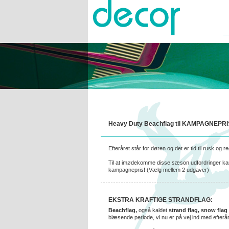
.img { position: absolute; overflow: visible; resize: both; ma
Heavy Duty Beachflag til KAMPAGNEPRI
Efteråret står for døren og det er tid til rusk o
Til at imødekomme disse sæson udfordringer kan
kampagnepris! (Vælg mellem 2 udgaver)
EKSTRA KRAFTIGE STRANDFLAG:
Beachflag,
også kaldet
strand flag, snow flag
blæsende periode, vi nu er på vej ind med efterår