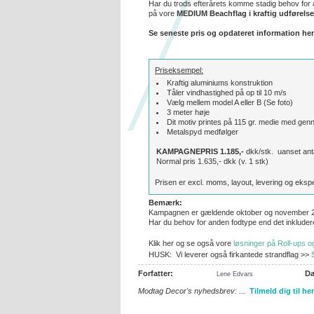
Har du trods efterårets komme stadig behov for a
på vore
MEDIUM Beachflag i kraftig udførelse
Se seneste pris og opdateret information he
Priseksempel:
Kraftig aluminiums konstruktion
Tåler vindhastighed på op til 10 m/s
Vælg mellem model A eller B (Se foto)
3 meter høje
Dit motiv printes på 115 gr. medie med gen
Metalspyd medfølger
KAMPAGNEPRIS 1.185,-
dkk/stk. uanset ant
Normal pris 1.635,- dkk (v. 1 stk)
Prisen er excl. moms, layout, levering og ekspe
Bemærk:
Kampagnen er gældende oktober og november 
Har du behov for anden fodtype end det inkluder
Klik her og se også vore
løsninger på Roll-ups o
HUSK: Vi leverer også firkantede strandflag >>
Forfatter:
Da
Lene Edvars
Modtag Decor's nyhedsbrev: ...
Tilmeld dig til her