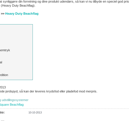
t synliggøre din forretning og dine produkt udendørs, så kan vi nu tilbyde en speciel god pris
(Heavy Duty Beachflag).
r >>
Heavy Duty Beachflag
nemtryk
al
dition
2013
ede jordspyd, så kan der leveres krydsfod eller pladefod mod merpris.
g udstillingssystemer
Square Beachflag
to:
10-10-2013
....